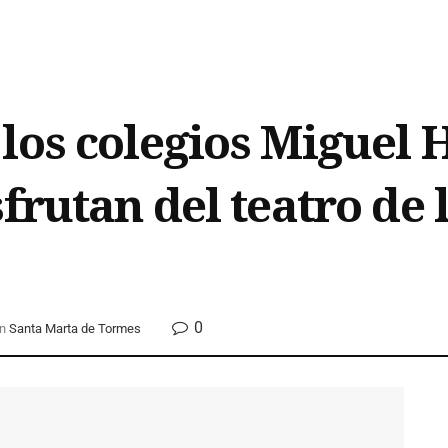
los colegios Miguel 
frutan del teatro de 
0
n
Santa Marta de Tormes