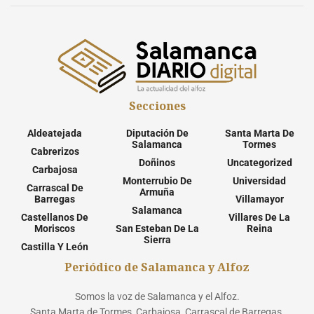
Secciones
Aldeatejada
Diputación De
Santa Marta De
Salamanca
Tormes
Cabrerizos
Doñinos
Uncategorized
Carbajosa
Monterrubio De
Universidad
Carrascal De
Armuña
Barregas
Villamayor
Salamanca
Castellanos De
Villares De La
Moriscos
San Esteban De La
Reina
Sierra
Castilla Y León
Periódico de Salamanca y Alfoz
Somos la voz de Salamanca y el Alfoz.
Santa Marta de Tormes, Carbajosa, Carrascal de Barregas,