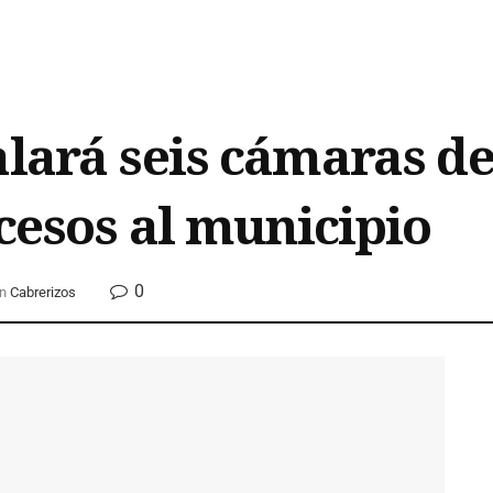
alará seis cámaras de
ccesos al municipio
0
n
Cabrerizos