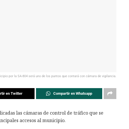
icipio por la SA-804 será uno de los puntos que contará con cámara de vigilancia.
tir en Twitter
Compartir en Whatsapp
icadas las cámaras de control de tráfico que se
ncipales accesos al municipio.