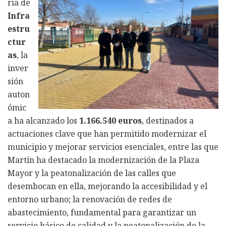
ria de
Infra
estru
ctur
as
, la
inver
sión
auton
ómic
a ha alcanzado los
1.166.540 euros
, destinados a
actuaciones clave que han permitido modernizar el
municipio y mejorar servicios esenciales, entre las que
Martín ha destacado la modernización de la Plaza
Mayor y la peatonalización de las calles que
desembocan en ella, mejorando la accesibilidad y el
entorno urbano; la renovación de redes de
abastecimiento, fundamental para garantizar un
servicio básico de calidad y la peatonalización de la