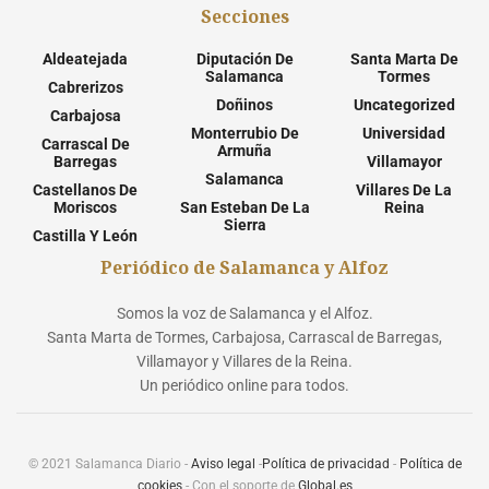
Secciones
Aldeatejada
Diputación De
Santa Marta De
Salamanca
Tormes
Cabrerizos
Doñinos
Uncategorized
Carbajosa
Monterrubio De
Universidad
Carrascal De
Armuña
Barregas
Villamayor
Salamanca
Castellanos De
Villares De La
Moriscos
San Esteban De La
Reina
Sierra
Castilla Y León
Periódico de Salamanca y Alfoz
Somos la voz de Salamanca y el Alfoz.
Santa Marta de Tormes, Carbajosa, Carrascal de Barregas,
Villamayor y Villares de la Reina.
Un periódico online para todos.
© 2021 Salamanca Diario -
Aviso legal
-
Política de privacidad
-
Política de
cookies
- Con el soporte de
Global.es