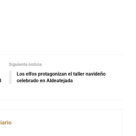
Siguiente noticia
Los elfos protagonizan el taller navideño
l
celebrado en Aldeatejada
iario