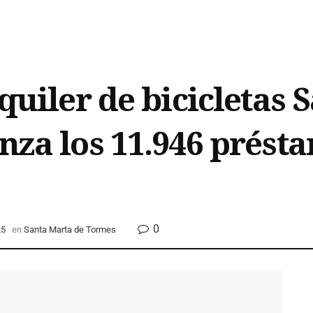
lquiler de bicicletas 
anza los 11.946 prést
0
25
en
Santa Marta de Tormes