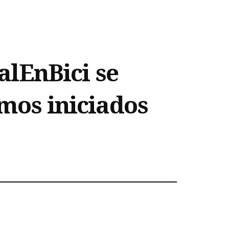
SalEnBici se
amos iniciados