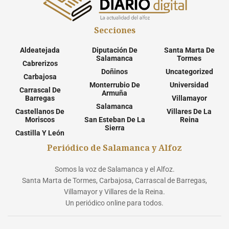
Secciones
Aldeatejada
Diputación De
Santa Marta De
Salamanca
Tormes
Cabrerizos
Doñinos
Uncategorized
Carbajosa
Monterrubio De
Universidad
Carrascal De
Armuña
Barregas
Villamayor
Salamanca
Castellanos De
Villares De La
Moriscos
San Esteban De La
Reina
Sierra
Castilla Y León
Periódico de Salamanca y Alfoz
Somos la voz de Salamanca y el Alfoz.
Santa Marta de Tormes, Carbajosa, Carrascal de Barregas,
Villamayor y Villares de la Reina.
Un periódico online para todos.