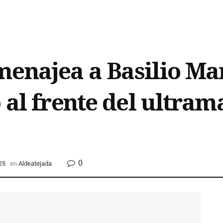
enajea a Basilio Mar
 al frente del ultram
0
25
en
Aldeatejada