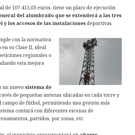
l de 107.413,03 euros, tiene un plazo de ejecución
neral del alumbrado que se extenderá a las tres
el y los accesos de las instalaciones
deportivas.
umple con la normativa
n su Clase II, ideal
eticiones regionales o
andando esta mejora
on un nuevo
sistema de
través de pequeñas antenas ubicadas en cada torre y
 del campo de fútbol, permitiendo una gestión más
sistema contará con diferentes escenas de
enamientos, partidos, por zonas, etc.
ión, el municipio experimentará un
ahorro