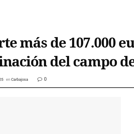
rte más de 107.000 e
inación del campo de
0
25
en
Carbajosa