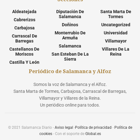
Aldeatejada
Diputación De
Santa Marta De
Salamanca
Tormes
Cabrerizos
Doñinos
Uncategorized
Carbajosa
Monterrubio De
Universidad
Carrascal De
Armuña
Barregas
Villamayor
Salamanca
Castellanos De
Villares De La
Moriscos
San Esteban De La
Reina
Sierra
Castilla Y León
Periódico de Salamanca y Alfoz
Somos la voz de Salamanca y el Alfoz.
Santa Marta de Tormes, Carbajosa, Carrascal de Barregas,
Villamayor y Villares de la Reina.
Un periódico online para todos.
© 2021 Salamanca Diario -
Aviso legal
-
Política de privacidad
-
Política de
cookies
- Con el soporte de
Global.es