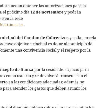
ados puedan obtener las autorizaciones para la
ta el próximo día
12 de noviembre
y podrán
 o en la sede
lectronica.es
.
unicipal del Camino de Cabrerizos
y cada parcela
os
, cuyo objetivo principal es dotar al municipio de
fomente una convivencia social y el respeto por la
oncepto de fianza
por la cesión del espacio para
nes como usuario y se devolverá transcurrido el
uerto en las condiciones adecuadas; además, se
o para atender los gastos que deben asumir los
rute del dominio público sobre el que se asientan los