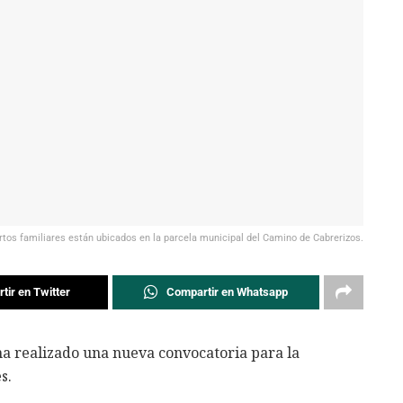
rtos familiares están ubicados en la parcela municipal del Camino de Cabrerizos.
tir en Twitter
Compartir en Whatsapp
ha realizado una nueva convocatoria para la
s.