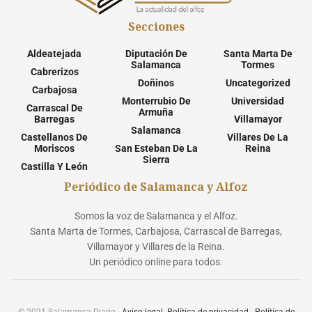
Secciones
Aldeatejada
Diputación De
Santa Marta De
Salamanca
Tormes
Cabrerizos
Doñinos
Uncategorized
Carbajosa
Monterrubio De
Universidad
Carrascal De
Armuña
Barregas
Villamayor
Salamanca
Castellanos De
Villares De La
Moriscos
San Esteban De La
Reina
Sierra
Castilla Y León
Periódico de Salamanca y Alfoz
Somos la voz de Salamanca y el Alfoz.
Santa Marta de Tormes, Carbajosa, Carrascal de Barregas,
Villamayor y Villares de la Reina.
Un periódico online para todos.