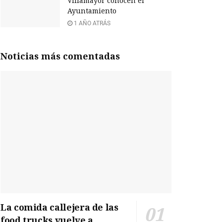
Villamayor conocen el
Ayuntamiento
1 AÑO ATRÁS
Noticias más comentadas
La comida callejera de las
food trucks vuelve a