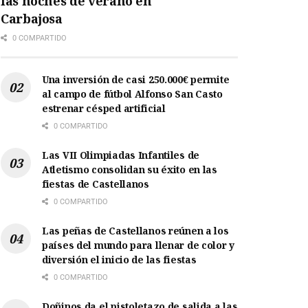
las noches de verano en
Carbajosa
0 COMPARTIDO
Una inversión de casi 250.000€ permite
al campo de fútbol Alfonso San Casto
estrenar césped artificial
0 COMPARTIDO
Las VII Olimpiadas Infantiles de
Atletismo consolidan su éxito en las
fiestas de Castellanos
0 COMPARTIDO
Las peñas de Castellanos reúnen a los
países del mundo para llenar de color y
diversión el inicio de las fiestas
0 COMPARTIDO
Doñinos da el pistoletazo de salida a las