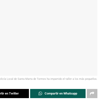
olicía Local de Santa Marta de Tormes ha impartido el taller a los más pequeños.
tir en Twitter
Compartir en Whatsapp