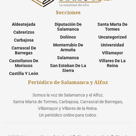
Secciones
Aldeatejada
Diputación De
Santa Marta De
Salamanca
Tormes
Cabrerizos
Doñinos
Uncategorized
Carbajosa
Monterrubio De
Universidad
Carrascal De
Armuña
Barregas
Villamayor
Salamanca
Castellanos De
Villares De La
Moriscos
San Esteban De La
Reina
Sierra
Castilla Y León
Periódico de Salamanca y Alfoz
Somos la voz de Salamanca y el Alfoz.
Santa Marta de Tormes, Carbajosa, Carrascal de Barregas,
Villamayor y Villares de la Reina.
Un periódico online para todos.