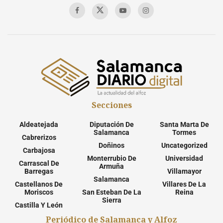
Secciones
Aldeatejada
Diputación De
Santa Marta De
Salamanca
Tormes
Cabrerizos
Doñinos
Uncategorized
Carbajosa
Monterrubio De
Universidad
Carrascal De
Armuña
Barregas
Villamayor
Salamanca
Castellanos De
Villares De La
Moriscos
San Esteban De La
Reina
Sierra
Castilla Y León
Periódico de Salamanca y Alfoz