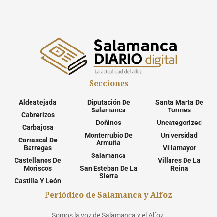
Secciones
Aldeatejada
Diputación De
Santa Marta De
Salamanca
Tormes
Cabrerizos
Doñinos
Uncategorized
Carbajosa
Monterrubio De
Universidad
Carrascal De
Armuña
Barregas
Villamayor
Salamanca
Castellanos De
Villares De La
Moriscos
San Esteban De La
Reina
Sierra
Castilla Y León
Periódico de Salamanca y Alfoz
Somos la voz de Salamanca y el Alfoz.