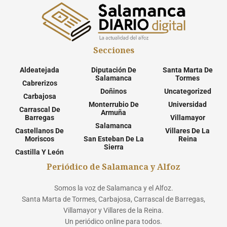
Secciones
Aldeatejada
Diputación De
Santa Marta De
Salamanca
Tormes
Cabrerizos
Doñinos
Uncategorized
Carbajosa
Monterrubio De
Universidad
Carrascal De
Armuña
Barregas
Villamayor
Salamanca
Castellanos De
Villares De La
Moriscos
San Esteban De La
Reina
Sierra
Castilla Y León
Periódico de Salamanca y Alfoz
Somos la voz de Salamanca y el Alfoz.
Santa Marta de Tormes, Carbajosa, Carrascal de Barregas,
Villamayor y Villares de la Reina.
Un periódico online para todos.