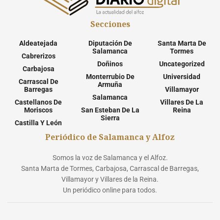
Secciones
Aldeatejada
Diputación De
Santa Marta De
Salamanca
Tormes
Cabrerizos
Doñinos
Uncategorized
Carbajosa
Monterrubio De
Universidad
Carrascal De
Armuña
Barregas
Villamayor
Salamanca
Castellanos De
Villares De La
Moriscos
San Esteban De La
Reina
Sierra
Castilla Y León
Periódico de Salamanca y Alfoz
Somos la voz de Salamanca y el Alfoz.
Santa Marta de Tormes, Carbajosa, Carrascal de Barregas,
Villamayor y Villares de la Reina.
Un periódico online para todos.