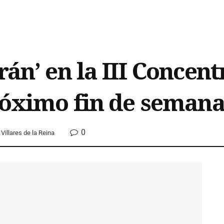
rán’ en la III Concen
próximo fin de seman
0
Villares de la Reina