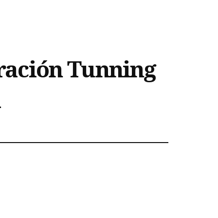
tración Tunning
a