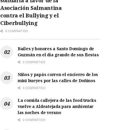
solidaria a favor de la
Asociación Salmantina
contra el Bullying y el
Ciberbullying
0 COMPARTIDO
Bailes y honores a Santo Domingo de
Guzmán en el día grande de sus fiestas
0 COMPARTIDO
Niños y papás corren el encierro de los
mini bueyes por las calles de Doñinos
0 COMPARTIDO
La comida callejera de las food trucks
vuelve a Aldeatejada para ambientar
las noches de verano
0 COMPARTIDO