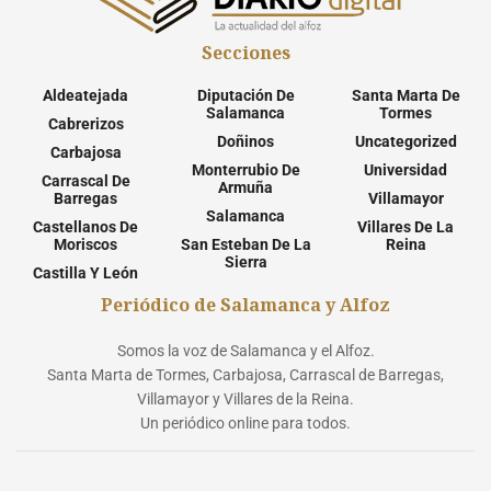
Secciones
Aldeatejada
Diputación De
Santa Marta De
Salamanca
Tormes
Cabrerizos
Doñinos
Uncategorized
Carbajosa
Monterrubio De
Universidad
Carrascal De
Armuña
Barregas
Villamayor
Salamanca
Castellanos De
Villares De La
Moriscos
San Esteban De La
Reina
Sierra
Castilla Y León
Periódico de Salamanca y Alfoz
Somos la voz de Salamanca y el Alfoz.
Santa Marta de Tormes, Carbajosa, Carrascal de Barregas,
Villamayor y Villares de la Reina.
Un periódico online para todos.