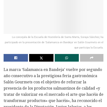
La concejala de la Escuela de Hostelería de Santa Marta, Soraya Sánchez, ha
participado en la presentación de 'Salamanca en Bandeja' en Salón Gourmets en el
que participa la Escuela.
La marca ‘Salamanca en Bandeja’ vuelve por segundo
año consecutivo a la prestigiosa feria gastronómica
Salón Gourmets con el objetivo de reforzar la
presencia de los productos salmantinos de calidad «y
tratar de valorizar en el mercado el arte que hacéis de
transformar productos» que hacéis», ha reconocido el
presidente de la Diputación, Javier Iglesias, a los