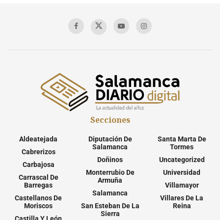
Secciones
Aldeatejada
Diputación De
Santa Marta De
Salamanca
Tormes
Cabrerizos
Doñinos
Uncategorized
Carbajosa
Monterrubio De
Universidad
Carrascal De
Armuña
Barregas
Villamayor
Salamanca
Castellanos De
Villares De La
Moriscos
San Esteban De La
Reina
Sierra
Castilla Y León