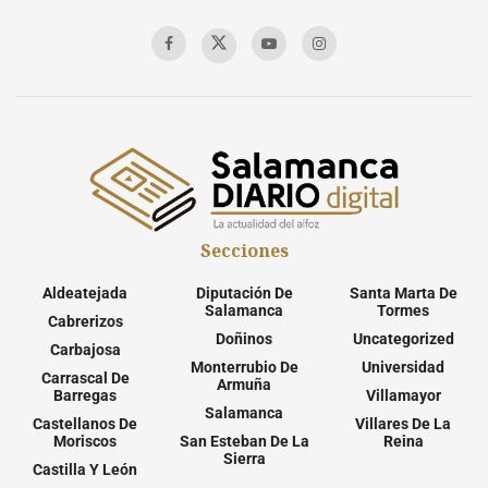
Secciones
Aldeatejada
Diputación De
Santa Marta De
Salamanca
Tormes
Cabrerizos
Doñinos
Uncategorized
Carbajosa
Monterrubio De
Universidad
Carrascal De
Armuña
Barregas
Villamayor
Salamanca
Castellanos De
Villares De La
Moriscos
San Esteban De La
Reina
Sierra
Castilla Y León