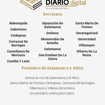
Secciones
Aldeatejada
Diputación De
Santa Marta De
Salamanca
Tormes
Cabrerizos
Doñinos
Uncategorized
Carbajosa
Monterrubio De
Universidad
Carrascal De
Armuña
Barregas
Villamayor
Salamanca
Castellanos De
Villares De La
Moriscos
San Esteban De La
Reina
Sierra
Castilla Y León
Periódico de Salamanca y Alfoz
Somos la voz de Salamanca y el Alfoz.
Santa Marta de Tormes, Carbajosa, Carrascal de Barregas,
Villamayor y Villares de la Reina.
Un periódico online para todos.