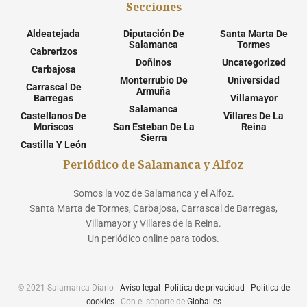
Secciones
Aldeatejada
Diputación De
Santa Marta De
Salamanca
Tormes
Cabrerizos
Doñinos
Uncategorized
Carbajosa
Monterrubio De
Universidad
Carrascal De
Armuña
Barregas
Villamayor
Salamanca
Castellanos De
Villares De La
Moriscos
San Esteban De La
Reina
Sierra
Castilla Y León
Periódico de Salamanca y Alfoz
Somos la voz de Salamanca y el Alfoz.
Santa Marta de Tormes, Carbajosa, Carrascal de Barregas,
Villamayor y Villares de la Reina.
Un periódico online para todos.
© 2021 Salamanca Diario -
Aviso legal
-
Política de privacidad
-
Política de
cookies
- Con el soporte de
Global.es