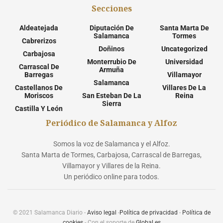
Secciones
Aldeatejada
Diputación De
Santa Marta De
Salamanca
Tormes
Cabrerizos
Doñinos
Uncategorized
Carbajosa
Monterrubio De
Universidad
Carrascal De
Armuña
Barregas
Villamayor
Salamanca
Castellanos De
Villares De La
Moriscos
San Esteban De La
Reina
Sierra
Castilla Y León
Periódico de Salamanca y Alfoz
Somos la voz de Salamanca y el Alfoz.
Santa Marta de Tormes, Carbajosa, Carrascal de Barregas,
Villamayor y Villares de la Reina.
Un periódico online para todos.
© 2021 Salamanca Diario -
Aviso legal
-
Política de privacidad
-
Política de
cookies
- Con el soporte de
Global.es