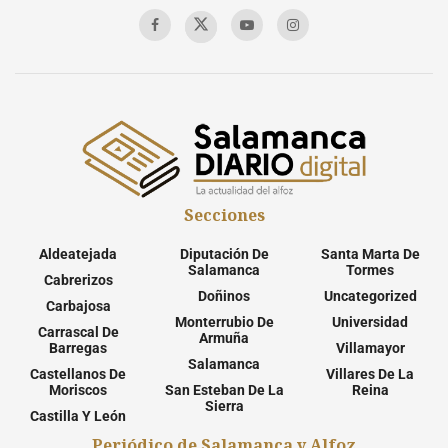
Secciones
Aldeatejada
Diputación De
Santa Marta De
Salamanca
Tormes
Cabrerizos
Doñinos
Uncategorized
Carbajosa
Monterrubio De
Universidad
Carrascal De
Armuña
Barregas
Villamayor
Salamanca
Castellanos De
Villares De La
Moriscos
San Esteban De La
Reina
Sierra
Castilla Y León
Periódico de Salamanca y Alfoz