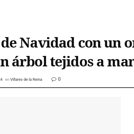
e de Navidad con un o
an árbol tejidos a ma
0
24
en
Villares de la Reina