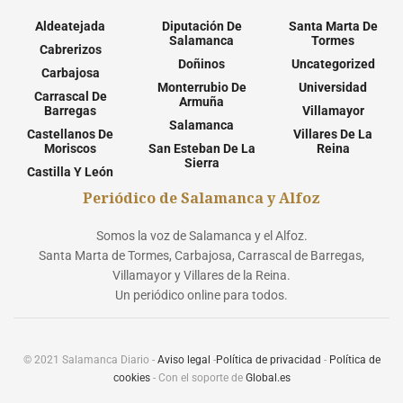
Aldeatejada
Diputación De
Santa Marta De
Salamanca
Tormes
Cabrerizos
Doñinos
Uncategorized
Carbajosa
Monterrubio De
Universidad
Carrascal De
Armuña
Barregas
Villamayor
Salamanca
Castellanos De
Villares De La
Moriscos
San Esteban De La
Reina
Sierra
Castilla Y León
Periódico de Salamanca y Alfoz
Somos la voz de Salamanca y el Alfoz.
Santa Marta de Tormes, Carbajosa, Carrascal de Barregas,
Villamayor y Villares de la Reina.
Un periódico online para todos.
© 2021 Salamanca Diario -
Aviso legal
-
Política de privacidad
-
Política de
cookies
- Con el soporte de
Global.es