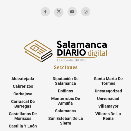
Secciones
Aldeatejada
Diputación De
Santa Marta De
Salamanca
Tormes
Cabrerizos
Doñinos
Uncategorized
Carbajosa
Monterrubio De
Universidad
Carrascal De
Armuña
Barregas
Villamayor
Salamanca
Castellanos De
Villares De La
Moriscos
San Esteban De La
Reina
Sierra
Castilla Y León