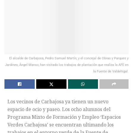
El alcalde de Carbajosa, Pedro Samuel Martín, y el concejal de Obras y Parques y
Jardines, Ángel Manso, han visitado los trabajos de plantación que realiza la AFE en
la Fuente de Valdehigal.
Los vecinos de Carbajosa ya tienen un nuevo
espacio de ocio y paseo. Los ocho alumnos del
Programa Mixto de Formación y Empleo ‘Espacios
Verdes Carbajosa’ se encuentran ultimando los
trabajos en el entorno verde de la Fuente de