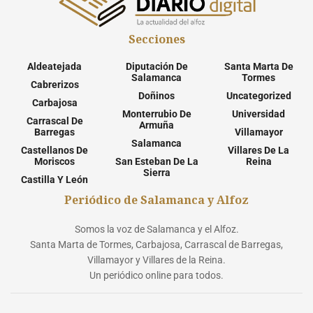
Secciones
Aldeatejada
Diputación De
Santa Marta De
Salamanca
Tormes
Cabrerizos
Doñinos
Uncategorized
Carbajosa
Monterrubio De
Universidad
Carrascal De
Armuña
Barregas
Villamayor
Salamanca
Castellanos De
Villares De La
Moriscos
San Esteban De La
Reina
Sierra
Castilla Y León
Periódico de Salamanca y Alfoz
Somos la voz de Salamanca y el Alfoz.
Santa Marta de Tormes, Carbajosa, Carrascal de Barregas,
Villamayor y Villares de la Reina.
Un periódico online para todos.