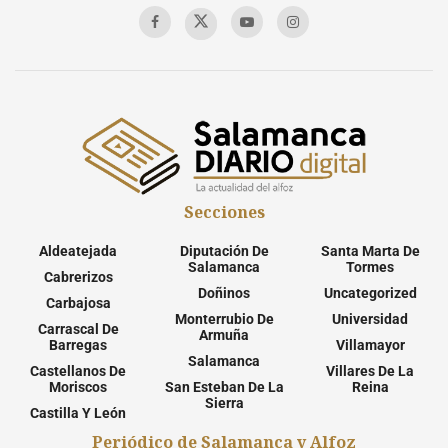
Secciones
Aldeatejada
Diputación De
Santa Marta De
Salamanca
Tormes
Cabrerizos
Doñinos
Uncategorized
Carbajosa
Monterrubio De
Universidad
Carrascal De
Armuña
Barregas
Villamayor
Salamanca
Castellanos De
Villares De La
Moriscos
San Esteban De La
Reina
Sierra
Castilla Y León
Periódico de Salamanca y Alfoz