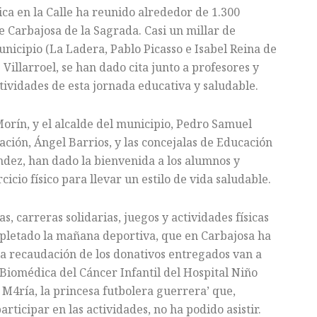
ica en la Calle ha reunido alrededor de 1.300
e Carbajosa de la Sagrada. Casi un millar de
municipio (La Ladera, Pablo Picasso e Isabel Reina de
s Villarroel, se han dado cita junto a profesores y
tividades de esta jornada educativa y saludable.
Morín, y el alcalde del municipio, Pedro Samuel
ción, Ángel Barrios, y las concejalas de Educación
dez, han dado la bienvenida a los alumnos y
cicio físico para llevar un estilo de vida saludable.
, carreras solidarias, juegos y actividades físicas
mpletado la mañana deportiva, que en Carbajosa ha
 la recaudación de los donativos entregados van a
 Biomédica del Cáncer Infantil del Hospital Niño
 M4ría, la princesa futbolera guerrera’ que,
ticipar en las actividades, no ha podido asistir.