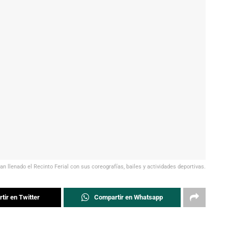
n llenado el Recinto Ferial con sus coreografías, bailes y actividades deportivas.
tir en Twitter
Compartir en Whatsapp