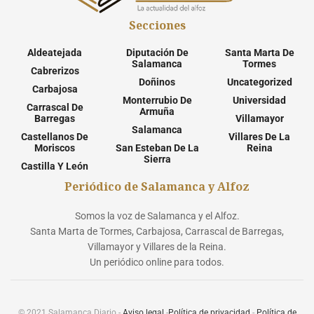
Secciones
Aldeatejada
Diputación De
Santa Marta De
Salamanca
Tormes
Cabrerizos
Doñinos
Uncategorized
Carbajosa
Monterrubio De
Universidad
Carrascal De
Armuña
Barregas
Villamayor
Salamanca
Castellanos De
Villares De La
Moriscos
San Esteban De La
Reina
Sierra
Castilla Y León
Periódico de Salamanca y Alfoz
Somos la voz de Salamanca y el Alfoz.
Santa Marta de Tormes, Carbajosa, Carrascal de Barregas,
Villamayor y Villares de la Reina.
Un periódico online para todos.
© 2021 Salamanca Diario -
Aviso legal
-
Política de privacidad
-
Política de