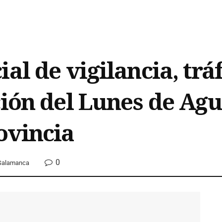
al de vigilancia, trá
ción del Lunes de Agu
ovincia
0
Salamanca