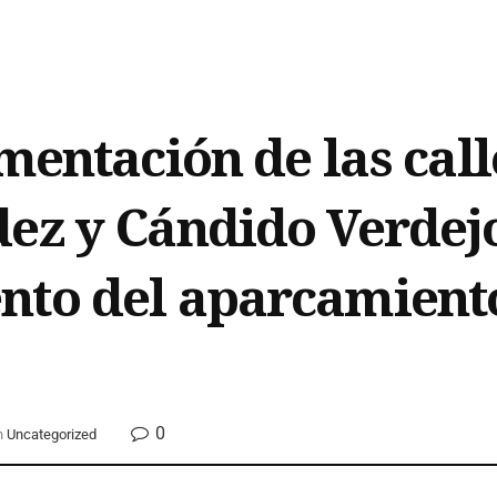
mentación de las call
ez y Cándido Verdejo
to del aparcamiento 
0
n
Uncategorized