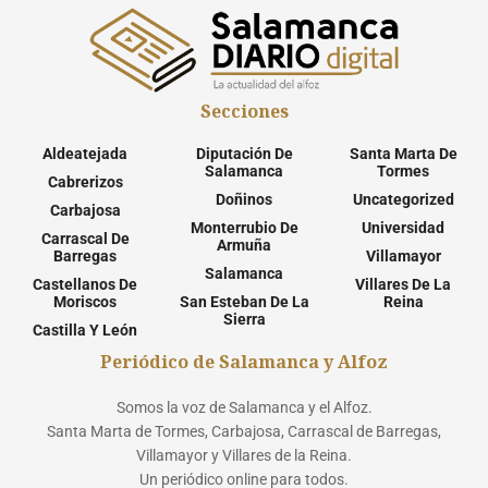
Secciones
Aldeatejada
Diputación De
Santa Marta De
Salamanca
Tormes
Cabrerizos
Doñinos
Uncategorized
Carbajosa
Monterrubio De
Universidad
Carrascal De
Armuña
Barregas
Villamayor
Salamanca
Castellanos De
Villares De La
Moriscos
San Esteban De La
Reina
Sierra
Castilla Y León
Periódico de Salamanca y Alfoz
Somos la voz de Salamanca y el Alfoz.
Santa Marta de Tormes, Carbajosa, Carrascal de Barregas,
Villamayor y Villares de la Reina.
Un periódico online para todos.