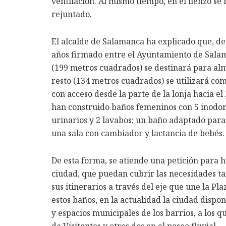
ventilación. Al mismo tiempo, en el lienzo se
rejuntado.
El alcalde de Salamanca ha explicado que, de
años firmado entre el Ayuntamiento de Salam
(199 metros cuadrados) se destinará para alm
resto (134 metros cuadrados) se utilizará com
con acceso desde la parte de la lonja hacia e
han construido baños femeninos con 5 inodoro
urinarios y 2 lavabos; un baño adaptado para
una sala con cambiador y lactancia de bebés.
De esta forma, se atiende una petición para ha
ciudad, que puedan cubrir las necesidades ta
sus itinerarios a través del eje que une la Pl
estos baños, en la actualidad la ciudad dispo
y espacios municipales de los barrios, a los
de Visitantes y otros dos en el paseo fluvial.