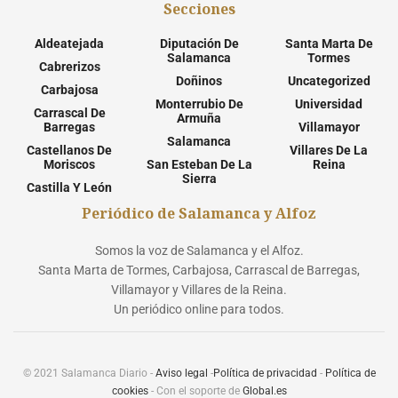
Secciones
Aldeatejada
Diputación De
Santa Marta De
Salamanca
Tormes
Cabrerizos
Doñinos
Uncategorized
Carbajosa
Monterrubio De
Universidad
Carrascal De
Armuña
Barregas
Villamayor
Salamanca
Castellanos De
Villares De La
Moriscos
San Esteban De La
Reina
Sierra
Castilla Y León
Periódico de Salamanca y Alfoz
Somos la voz de Salamanca y el Alfoz.
Santa Marta de Tormes, Carbajosa, Carrascal de Barregas,
Villamayor y Villares de la Reina.
Un periódico online para todos.
© 2021 Salamanca Diario -
Aviso legal
-
Política de privacidad
-
Política de
cookies
- Con el soporte de
Global.es