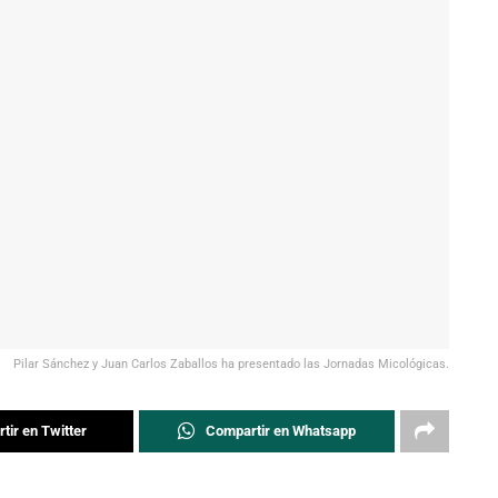
Pilar Sánchez y Juan Carlos Zaballos ha presentado las Jornadas Micológicas.
tir en Twitter
Compartir en Whatsapp