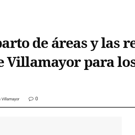
arto de áreas y las r
de Villamayor para l
0
n
Villamayor