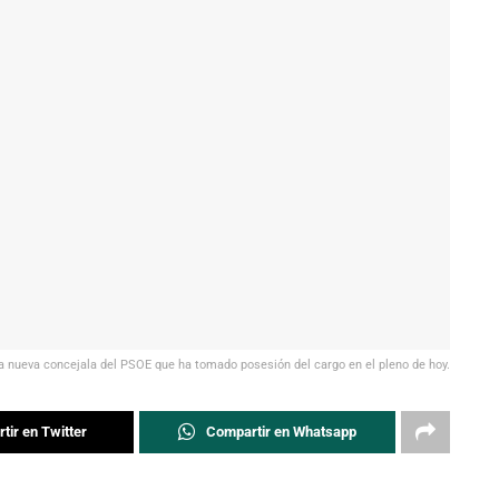
a nueva concejala del PSOE que ha tomado posesión del cargo en el pleno de hoy.
tir en Twitter
Compartir en Whatsapp