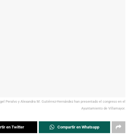
gel Peralvo y Alexandra M. Gutiérrez-Hernández han presentado el congreso en el
Ayuntamiento de Villamayor.
tir en Twitter
Compartir en Whatsapp