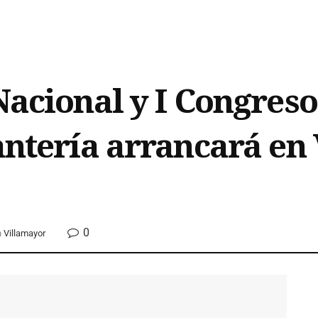
Nacional y I Congres
antería arrancará en
0
n
Villamayor