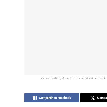
Vicente Castaño, María José García, Eduardo Azofra, Án
Compartir en Facebook
Compar