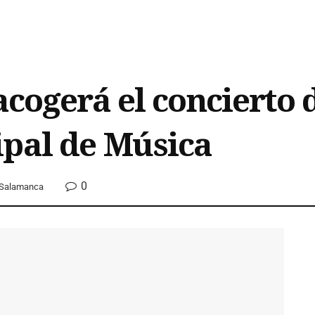
acogerá el concierto
ipal de Música
0
Salamanca