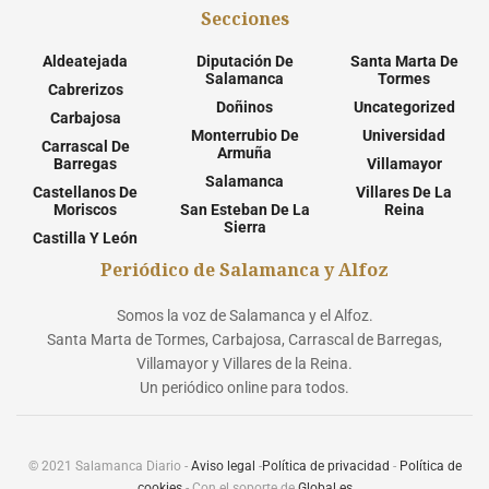
Secciones
Aldeatejada
Diputación De
Santa Marta De
Salamanca
Tormes
Cabrerizos
Doñinos
Uncategorized
Carbajosa
Monterrubio De
Universidad
Carrascal De
Armuña
Barregas
Villamayor
Salamanca
Castellanos De
Villares De La
Moriscos
San Esteban De La
Reina
Sierra
Castilla Y León
Periódico de Salamanca y Alfoz
Somos la voz de Salamanca y el Alfoz.
Santa Marta de Tormes, Carbajosa, Carrascal de Barregas,
Villamayor y Villares de la Reina.
Un periódico online para todos.
© 2021 Salamanca Diario -
Aviso legal
-
Política de privacidad
-
Política de
cookies
- Con el soporte de
Global.es