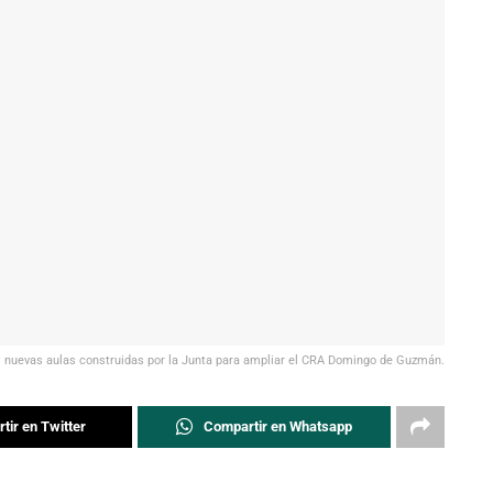
s nuevas aulas construidas por la Junta para ampliar el CRA Domingo de Guzmán.
tir en Twitter
Compartir en Whatsapp