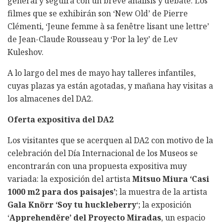
general y seguirá con un breve análisis y debate. Los
filmes que se exhibirán son ‘New Old’ de Pierre
Clémenti, ‘Jeune femme à sa fenêtre lisant une lettre’
de Jean-Claude Rousseau y ‘Por la ley’ de Lev
Kuleshov.
A lo largo del mes de mayo hay talleres infantiles,
cuyas plazas ya están agotadas, y mañana hay visitas a
los almacenes del DA2.
Oferta expositiva del DA2
Los visitantes que se acerquen al DA2 con motivo de la
celebración del Día Internacional de los Museos se
encontrarán con una propuesta expositiva muy
variada: la exposición del artista
Mitsuo Miura ‘Casi
1000 m2 para dos paisajes’
; la muestra de la artista
Gala Knörr ‘Soy tu huckleberry
‘; la exposición
‘
Apprehendĕ
re’
del Proyecto Miradas
, un espacio